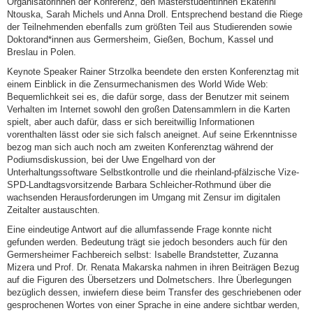
Organisatorinnen der Konferenz, den Masterstudentinnen Ekaterini
Ntouska, Sarah Michels und Anna Droll. Entsprechend bestand die Riege
der Teilnehmenden ebenfalls zum größten Teil aus Studierenden sowie
Doktorand*innen aus Germersheim, Gießen, Bochum, Kassel und
Breslau in Polen.
Keynote Speaker Rainer Strzolka beendete den ersten Konferenztag mit
einem Einblick in die Zensurmechanismen des World Wide Web:
Bequemlichkeit sei es, die dafür sorge, dass der Benutzer mit seinem
Verhalten im Internet sowohl den großen Datensammlern in die Karten
spielt, aber auch dafür, dass er sich bereitwillig Informationen
vorenthalten lässt oder sie sich falsch aneignet. Auf seine Erkenntnisse
bezog man sich auch noch am zweiten Konferenztag während der
Podiumsdiskussion, bei der Uwe Engelhard von der
Unterhaltungssoftware Selbstkontrolle und die rheinland-pfälzische Vize-
SPD-Landtagsvorsitzende Barbara Schleicher-Rothmund über die
wachsenden Herausforderungen im Umgang mit Zensur im digitalen
Zeitalter austauschten.
Eine eindeutige Antwort auf die allumfassende Frage konnte nicht
gefunden werden. Bedeutung trägt sie jedoch besonders auch für den
Germersheimer Fachbereich selbst: Isabelle Brandstetter, Zuzanna
Mizera und Prof. Dr. Renata Makarska nahmen in ihren Beiträgen Bezug
auf die Figuren des Übersetzers und Dolmetschers. Ihre Überlegungen
bezüglich dessen, inwiefern diese beim Transfer des geschriebenen oder
gesprochenen Wortes von einer Sprache in eine andere sichtbar werden,