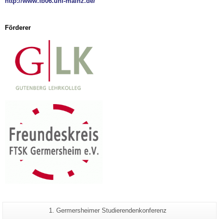
http://www.fb06.uni-mainz.de/
Förderer
Zusätzliche
Seiten-
1. Germersheimer Studierendenkonferenz
Name: