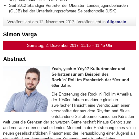
Seit 2012 Ständiger Vertreter der Obersten Landesjugendbehörden
(OLJB) bei der Unterhaltungssoftware Selbstkontrolle (USK)
Veröffentlicht am
12. November 2017
|
Veröffentlicht in
Allgemein
Simon Varga
Samstag, 2. Dezember 2017, 11:15 – 11:45 Uhr
Abstract
Yeah, yeah = Yéyé? Kulturtransfer und
Selbstzensur am Beispiel des
Rock 'n' Roll im Frankreich der 50er und
60er Jahre
Die Entstehung des Rock 'n' Roll im Amerika
der 1950er Jahren markierte gleich in
zweifacher Hinsicht eine Wende: Zum einen
verschaffte der aus dem Rhythm and Blues
entstandene Stil afroamerikanischen Künstlern
weit über die Grenzen der schwarzen Gemeinschaft hinaus Gehör; zum
anderen war er ein entscheidendes Moment in der Entstehung eines völlig
neuen gesellschaftlichen Phänomens: der Herausbildung einer Jugend als
eigenständiger demographischer Kategorie und wirtschaftlicher