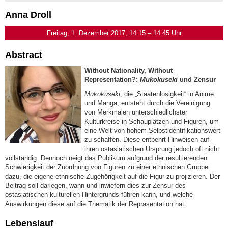
Anna Droll
Freitag, 1. Dezember 2017, 14:15 – 14:45 Uhr
Abstract
Without Nationality, Without
Representation?:
Mukokuseki
und Zensur
Mukokuseki
, die „Staatenlosigkeit“ in Anime
und Manga, entsteht durch die Vereinigung
von Merkmalen unterschiedlichster
Kulturkreise in Schauplätzen und Figuren, um
eine Welt von hohem Selbstidentifikationswert
zu schaffen. Diese entbehrt Hinweisen auf
ihren ostasiatischen Ursprung jedoch oft nicht
vollständig. Dennoch neigt das Publikum aufgrund der resultierenden
Schwierigkeit der Zuordnung von Figuren zu einer ethnischen Gruppe
dazu, die eigene ethnische Zugehörigkeit auf die Figur zu projizieren. Der
Beitrag soll darlegen, wann und inwiefern dies zur Zensur des
ostasiatischen kulturellen Hintergrunds führen kann, und welche
Auswirkungen diese auf die Thematik der Repräsentation hat.
Lebenslauf