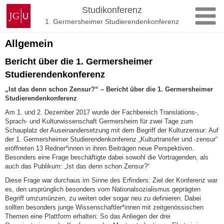
Zum
Johannes
Studikonferenz
Inhalt
Gutenberg-
1. Germersheimer Studierendenkonferenz
springen
Universität
Mainz
Allgemein
Bericht über die 1. Germersheimer
Studierendenkonferenz
„Ist das denn schon Zensur?“ – Bericht über die 1. Germersheimer
Studierendenkonferenz
Am 1. und 2. Dezember 2017 wurde der Fachbereich Translations-,
Sprach- und Kulturwissenschaft Germersheim für zwei Tage zum
Schauplatz der Auseinandersetzung mit dem Begriff der Kulturzensur: Auf
der 1. Germersheimer Studierendenkonferenz „Kulturtransfer und -zensur“
eröffneten 13 Redner*innen in ihren Beiträgen neue Perspektiven.
Besonders eine Frage beschäftigte dabei sowohl die Vortragenden, als
auch das Publikum: „Ist das denn schon Zensur?“
Diese Frage war durchaus im Sinne des Erfinders: Ziel der Konferenz war
es, den ursprünglich besonders vom Nationalsozialismus geprägten
Begriff umzumünzen, zu weiten oder sogar neu zu definieren. Dabei
sollten besonders junge Wissenschaftler*innen mit zeitgenössischen
Themen eine Plattform erhalten: So das Anliegen der drei