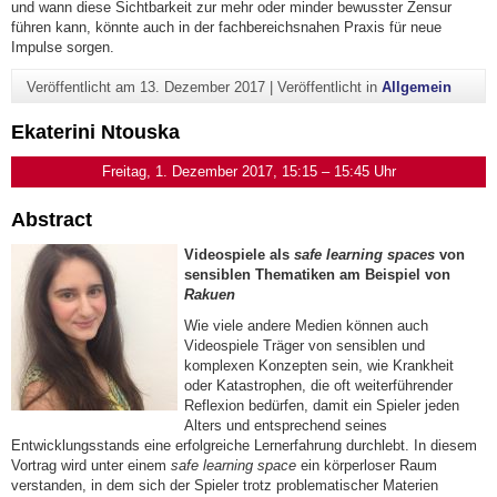
und wann diese Sichtbarkeit zur mehr oder minder bewusster Zensur
führen kann, könnte auch in der fachbereichsnahen Praxis für neue
Impulse sorgen.
Veröffentlicht am
13. Dezember 2017
|
Veröffentlicht in
Allgemein
Ekaterini Ntouska
Freitag, 1. Dezember 2017, 15:15 – 15:45 Uhr
Abstract
Videospiele als
safe
learning
spaces
von
sensiblen Thematiken am Beispiel von
Rakuen
Wie viele andere Medien können auch
Videospiele Träger von sensiblen und
komplexen Konzepten sein, wie Krankheit
oder Katastrophen, die oft weiterführender
Reflexion bedürfen, damit ein Spieler jeden
Alters und entsprechend seines
Entwicklungsstands eine erfolgreiche Lernerfahrung durchlebt. In diesem
Vortrag wird unter einem
safe
learning
space
ein körperloser Raum
verstanden, in dem sich der Spieler trotz problematischer Materien