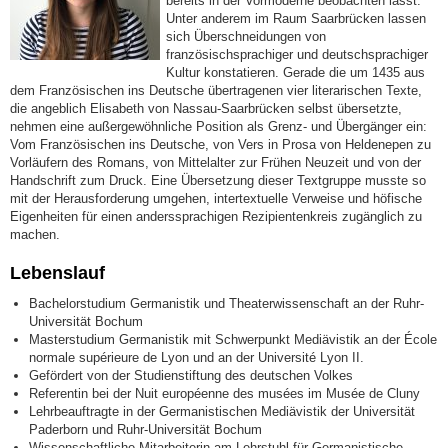
bereits in der Vormoderne beobachten lässt.
Unter anderem im Raum Saarbrücken lassen
sich Überschneidungen von
französischsprachiger und deutschsprachiger
Kultur konstatieren. Gerade die um 1435 aus
dem Französischen ins Deutsche übertragenen vier literarischen Texte,
die angeblich Elisabeth von Nassau-Saarbrücken selbst übersetzte,
nehmen eine außergewöhnliche Position als Grenz- und Übergänger ein:
Vom Französischen ins Deutsche, von Vers in Prosa von Heldenepen zu
Vorläufern des Romans, von Mittelalter zur Frühen Neuzeit und von der
Handschrift zum Druck. Eine Übersetzung dieser Textgruppe musste so
mit der Herausforderung umgehen, intertextuelle Verweise und höfische
Eigenheiten für einen anderssprachigen Rezipientenkreis zugänglich zu
machen.
Lebenslauf
Bachelorstudium Germanistik und Theaterwissenschaft an der Ruhr-
Universität Bochum
Masterstudium Germanistik mit Schwerpunkt Mediävistik an der École
normale supérieure de Lyon und an der Université Lyon II.
Gefördert von der Studienstiftung des deutschen Volkes
Referentin bei der Nuit européenne des musées im Musée de Cluny
Lehrbeauftragte in der Germanistischen Mediävistik der Universität
Paderborn und Ruhr-Universität Bochum
Wissenschaftliche Mitarbeiterin am Lehrstuhl für Germanistische