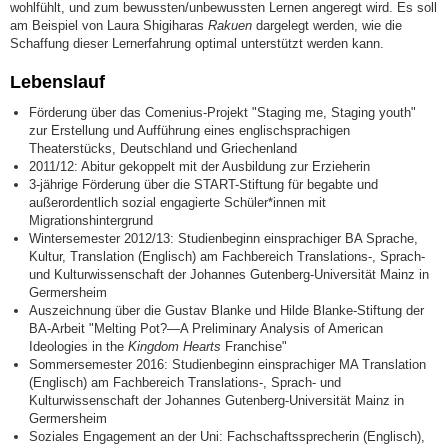
wohlfühlt, und zum bewussten/unbewussten Lernen angeregt wird. Es soll
am Beispiel von Laura Shigiharas
Rakuen
dargelegt werden, wie die
Schaffung dieser Lernerfahrung optimal unterstützt werden kann.
Lebenslauf
Förderung über das Comenius-Projekt "Staging me, Staging youth"
zur Erstellung und Aufführung eines englischsprachigen
Theaterstücks, Deutschland und Griechenland
2011/12: Abitur gekoppelt mit der Ausbildung zur Erzieherin
3-jährige Förderung über die START-Stiftung für begabte und
außerordentlich sozial engagierte Schüler*innen mit
Migrationshintergrund
Wintersemester 2012/13: Studienbeginn einsprachiger BA Sprache,
Kultur, Translation (Englisch) am Fachbereich Translations-, Sprach-
und Kulturwissenschaft der Johannes Gutenberg-Universität Mainz in
Germersheim
Auszeichnung über die Gustav Blanke und Hilde Blanke-Stiftung der
BA-Arbeit "Melting Pot?—A Preliminary Analysis of American
Ideologies in the
Kingdom Hearts
Franchise"
Sommersemester 2016: Studienbeginn einsprachiger MA Translation
(Englisch) am Fachbereich Translations-, Sprach- und
Kulturwissenschaft der Johannes Gutenberg-Universität Mainz in
Germersheim
Soziales Engagement an der Uni: Fachschaftssprecherin (Englisch),