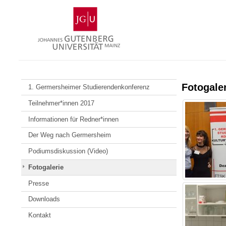
Zum
Johannes
Inhalt
Gutenberg-
springen
Universität
Mainz
Fotogaler
1. Germersheimer Studierendenkonferenz
Teilnehmer*innen 2017
Informationen für Redner*innen
Der Weg nach Germersheim
Podiumsdiskussion (Video)
Fotogalerie
Presse
Downloads
Kontakt